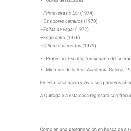
Obras destacadas:
–
Primaveira no Lor
(1974)
–
Os nobres carreiros
(1970)
–
Follas de vagar
(1972)
–
Fogo solto
(1976)
–
O libro dos mortos
(1979)
Profesión: Escritor, funcionario del cuer
Miembro de la Real Academia Galega, 1
En esta casa nació y vivió sus primeros año
A Quiroga e a esta casa regresará con frecuen
Como en una peregrinación en busca de su cu