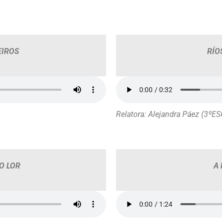
EIROS
RÍO
Relatora: Alejandra Páez (3ºES
O LOR
A