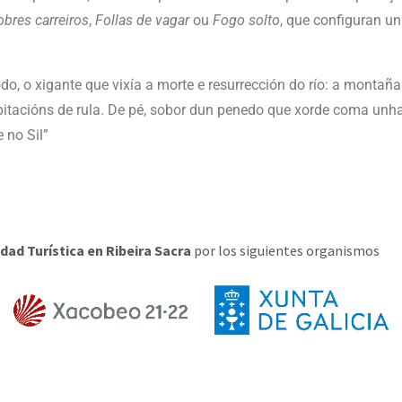
bres carreiros
,
Follas de vagar
ou
Fogo solto
, que configuran un
do, o xigante que vixía a morte e resurrección do río: a monta
pitacións de rula. De pé, sobor dun penedo que xorde coma unha
 no Sil”
dad Turística en Ribeira Sacra
por los siguientes organismos
© 2023 Contidos elaborados polo Concello de Quiroga