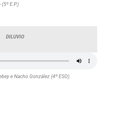
(5º E.P.)
DILUVIO
Cebey e Nacho González (4º ESO)