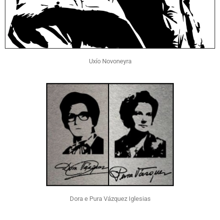
Uxío Novoneyra
Dora e Pura Vázquez Iglesias