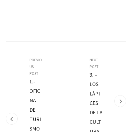
PREVIO
NEXT
US
POST
POST
3. –
1.-
LOS
OFICI
LÁPI
NA
CES
DE
DE LA
TURI
CULT
SMO
URA.