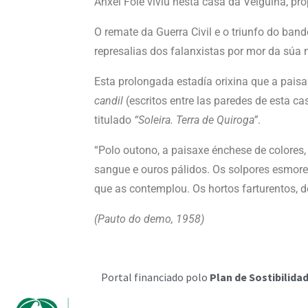
Ánxel Fole viviu nesta casa da Veiguiña, pr
O remate da Guerra Civil e o triunfo do ban
represalias dos falanxistas por mor da súa mi
Esta prolongada estadía orixina que a pais
candil
(escritos entre las paredes de esta ca
titulado
“Soleira. Terra de Quiroga”
.
“Polo outono, a paisaxe énchese de colores,
sangue e ouros pálidos. Os solpores esmore
que as contemplou. Os hortos farturentos, d
(Pauto do demo, 1958)
Portal financiado polo
Plan de Sostibilidad