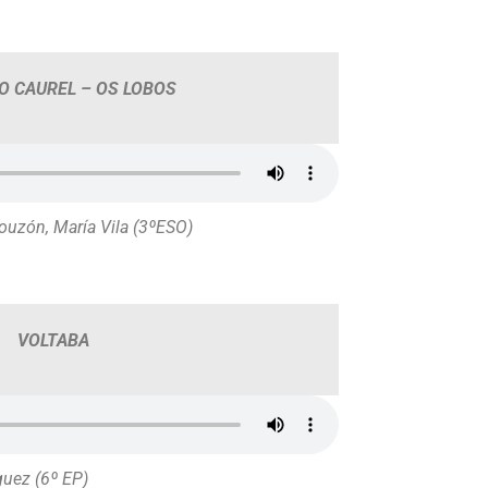
O CAUREL – OS LOBOS
Touzón, María Vila (3ºESO)
VOLTABA
guez (6º EP)