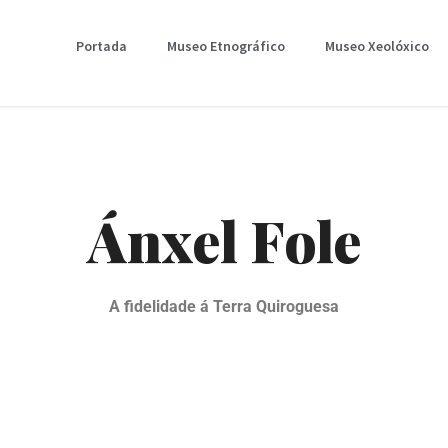
Portada
Museo Etnográfico
Museo Xeolóxico
Ánxel Fole
A fidelidade á Terra Quiroguesa