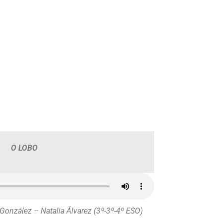
O LOBO
González – Natalia Álvarez (3º-3º-4º ESO)