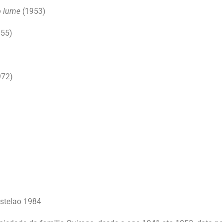
o lume
(1953)
55)
972)
astelao 1984