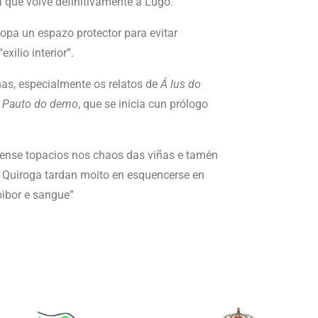
a que volve definitivamente a Lugo.
topa un espazo protector para evitar
xilio interior”.
as, especialmente os relatos de
Á lus do
l
Pauto do demo
, que se inicia cun prólogo
 Vense topacios nos chaos das viñas e tamén
e Quiroga tardan moito en esquencerse en
oibor e sangue”