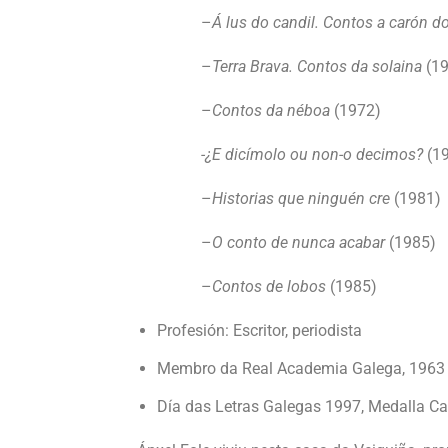
–
Á lus do candil. Contos a carón d
–
Terra Brava. Contos da solaina
(19
–
Contos da néboa
(1972)
-¿E dicímolo ou non-o decimos?
(1
–
Historias que ninguén cre
(1981)
–
O conto de nunca acabar
(1985)
–
Contos de lobos
(1985)
Profesión: Escritor, periodista
Membro da Real Academia Galega, 1963
Día das Letras Galegas 1997, Medalla C