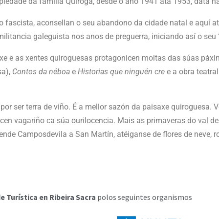
opiedade da familia Quiroga, desde o ano 1941 ata 1953, data n
do fascista, aconsellan o seu abandono da cidade natal e aquí a
litancia galeguista nos anos de preguerra, iniciando así o seu “e
axe e as xentes quiroguesas protagonicen moitas das súas páxin
sa),
Contos da néboa
e
Historias que ninguén cre
e a obra teatra
 por ser terra de viño. É a mellor sazón da paisaxe quiroguesa.
cen vagariño ca súa ourilocencia. Mais as primaveras do val d
ende Camposdevila a San Martín, atéiganse de flores de neve, r
e Turística en Ribeira Sacra
polos seguintes organismos